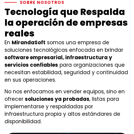
confiable para un
SOBRE NOSOTROS
Tecnología que
entorno digital en
Respalda
constante movimiento
la operación de empresas
reales
Soluciones que protegen tu información y tu operación
En
MirandaSoft
somos una empresa de
diaria.
soluciones tecnológicas enfocada en brindar
software empresarial, infraestructura y
Hablar Con Un Especialista
servicios confiables
para organizaciones que
necesitan estabilidad, seguridad y continuidad
en sus operaciones.
No nos enfocamos en vender equipos, sino en
ofrecer
soluciones ya probadas
, listas para
implementarse y respaldadas por
infraestructura propia y altos estándares de
disponibilidad.