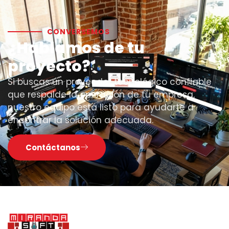
CONVERSEMOS
¿Hablamos de tu
proyecto?
Si buscas un proveedor tecnológico confiable
que respalde la operación de tu empresa,
nuestro equipo está listo para ayudarte a
encontrar la solución adecuada.
Contáctanos