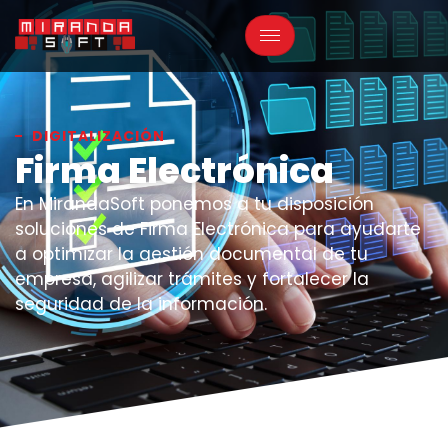
DIGITALIZACIÓN
Firma Electrónica
En MirandaSoft ponemos a tu disposición
soluciones de Firma Electrónica para ayudarte
a optimizar la gestión documental de tu
empresa, agilizar trámites y fortalecer la
seguridad de la información.