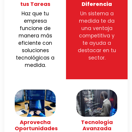
tus Tareas
Diferencia
Haz que tu
Un sistema a
empresa
medida te da
funcione de
una ventaja
manera más
competitiva y
eficiente con
te ayuda a
soluciones
destacar en tu
tecnológicas a
sector.
medida.
Aprovecha
Tecnología
Oportunidades
Avanzada