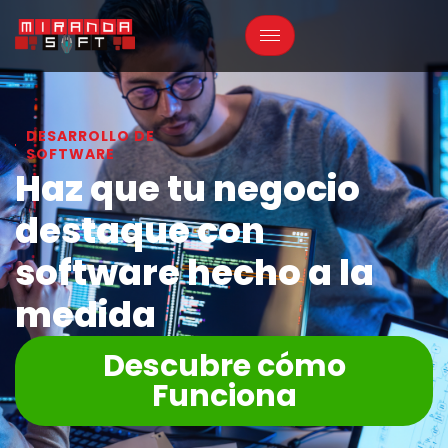
DESARROLLO DE
SOFTWARE
Haz que tu negocio
destaque con
software hecho a la
medida
Descubre cómo
Funciona