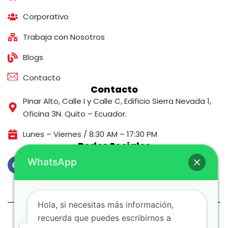
Corporativo
Trabaja con Nosotros
Blogs
Contacto
Contacto
Pinar Alto, Calle I y Calle C, Edificio Sierra Nevada 1,
Oficina 3N. Quito – Ecuador.
Lunes – Viernes / 8:30 AM – 17:30 PM
Redes Sociales
WhatsApp
Política de Privacidad
Política Cookies
Hola, si necesitas más información,
© 2026 COPYRIGHT, POWERED BY MIRANDASOFT
recuerda que puedes escribirnos a
Gestionar mis Datos Personales