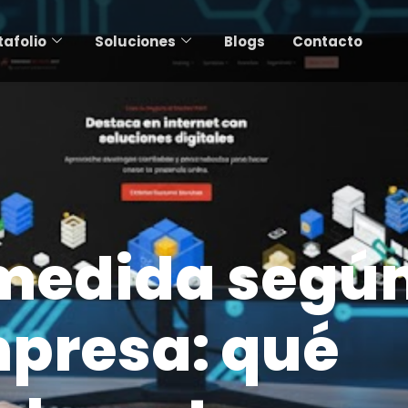
tafolio
Soluciones
Blogs
Contacto
 medida segú
mpresa: qué