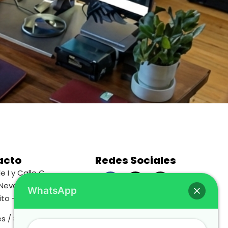
acto
Redes Sociales
e I y Calle C,
 Nevada 1,
WhatsApp
Política de Privacidad
ito – Ecuador.
Política Cookies
s / 8:30 AM –